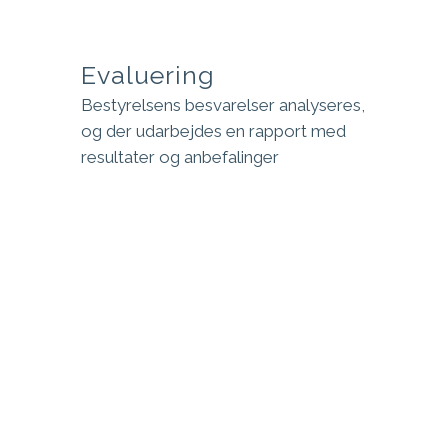
Evaluering
Bestyrelsens besvarelser analyseres,
og der udarbejdes en rapport med
resultater og anbefalinger
Levering
Rapporten sendes til
bestyrelsesformanden og
gennemgås, i samarbejde med os,
inden næste bestyrelsesmøde