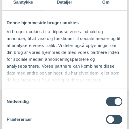
Samtykke
Detaljer
Om
Denne hjemmeside bruger cookies
Vi bruger cookies til at tilpasse vores indhold og
annoncer, til at vise dig funktioner til sociale medier og til
at analysere vores trafik. Vi deler også oplysninger om
din brug af vores hjemmeside med vores partnere inden
for sociale medier, annonceringspartnere og
analysepartnere. Vores partnere kan kombinere disse
data med andre oplysninger, du har givet dem, eller som
de har indsamlet fra din brug af deres tjenester.
Læs mere omkring hvordan vi behandler din data i vores
Samtykkevalg
cookiepolitik
Nødvendig
Vi fastholder et vedvarende
Præferencer
fokus på værdiskabelse