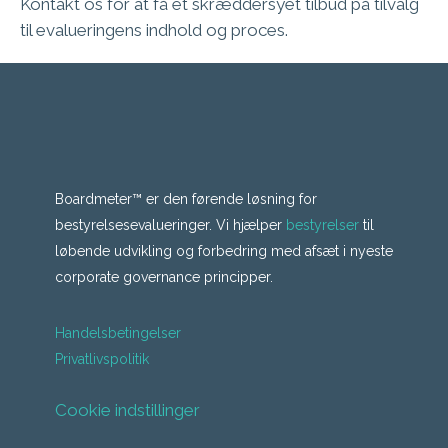
Kontakt os for at få et skræddersyet tilbud på tilvalg
til evalueringens indhold og proces.
Boardmeter™ er den førende løsning for
bestyrelsesevalueringer. Vi hjælper
bestyrelser
til
løbende udvikling og forbedring med afsæt i nyeste
corporate governance principper.
Handelsbetingelser
Privatlivspolitik
Cookie indstillinger