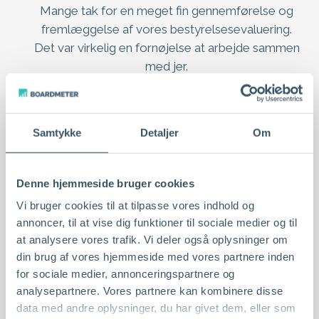
Mange tak for en meget fin gennemførelse og
fremlæggelse af vores bestyrelsesevaluering.
Det var virkelig en fornøjelse at arbejde sammen
med jer.
BESTYRELSESFORMAND I STOR DANSK
ERHVERVSDRIVENDE FOND
Samtykke
Detaljer
Om
Et effektivt værktøj til bedre
bestyrelsesarbejde
Denne hjemmeside bruger cookies
Boardmeters løsning til bestyrelsesevalueringer
Vi bruger cookies til at tilpasse vores indhold og
virker rigtig godt for os. Det er en enkel proces,
annoncer, til at vise dig funktioner til sociale medier og til
og vi får et godt og anvendeligt udbytte af årligt
at analysere vores trafik. Vi deler også oplysninger om
at gennemføre evalueringer i bestyrelserne i
din brug af vores hjemmeside med vores partnere inden
både Lægernes Pension og Lægernes Bank
for sociale medier, annonceringspartnere og
analysepartnere. Vores partnere kan kombinere disse
BESTYRELSESFORMAND I LÆGERNES
data med andre oplysninger, du har givet dem, eller som
PENSION & BANK