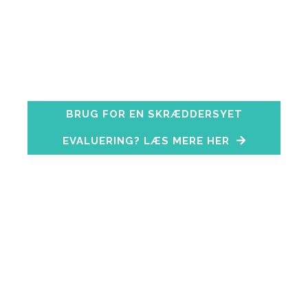
kombinere et tilpasset online spørgeskema –
måske jeres eget – med korte, dybdegående
interviews med bestyrelsesmedlemmerne og
ofte også ledere i den relevante organisation.
BRUG FOR EN SKRÆDDERSYET
EVALUERING? LÆS MERE HER