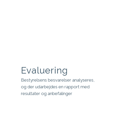
Bestyrelsen oprettes hos
Boardmeter og alle medlemmer
modtager link til bestyrelsens
selvevaluering
Evaluering
Bestyrelsens besvarelser analyseres,
og der udarbejdes en rapport med
resultater og anbefalinger