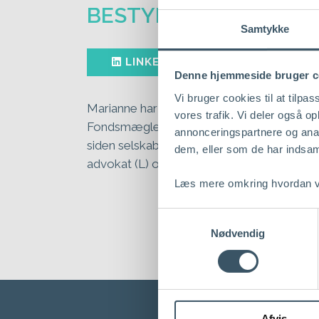
BESTYRELSE
Samtykke
LINKEDIN
Denne hjemmeside bruger c
Vi bruger cookies til at tilpas
Marianne har været general counsel (chef f
vores trafik. Vi deler også 
Fondsmæglerselskabet Maj Invest A/S og 
annonceringspartnere og anal
siden selskabernes etablering i 2005 (og i 
dem, eller som de har indsaml
advokat (L) og har en MBA.
Læs mere omkring hvordan vi
Samtykkevalg
Nødvendig
Afvis