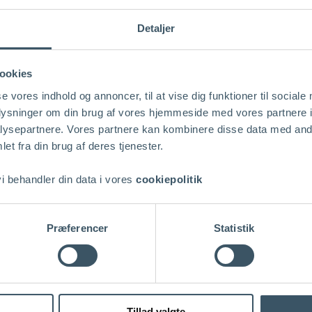
Detaljer
ookies
se vores indhold og annoncer, til at vise dig funktioner til sociale
or Jura & Compliance) i
oplysninger om din brug af vores hjemmeside med vores partnere i
Maj Invest Equity A/S
ysepartnere. Vores partnere kan kombinere disse data med andr
LD fra 2004). Marianne er
et fra din brug af deres tjenester.
 behandler din data i vores
cookiepolitik
Præferencer
Statistik
Tillad valgte